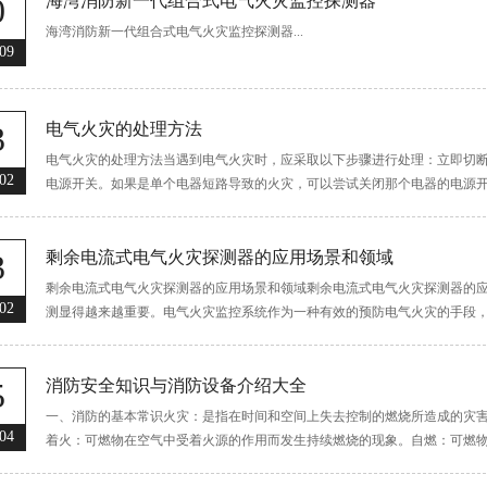
0
海湾消防新一代组合式电气火灾监控探测器
海湾消防新一代组合式电气火灾监控探测器...
09
3
电气火灾的处理方法
电气火灾的处理方法当遇到电气火灾时，应采取以下步骤进行处理：立即切
02
电源开关。如果是单个电器短路导致的火灾，可以尝试关闭那个电器的电源
没有灭火器的情况下，...
3
剩余电流式电气火灾探测器的应用场景和领域
剩余电流式电气火灾探测器的应用场景和领域剩余电流式电气火灾探测器的
02
测显得越来越重要。电气火灾监控系统作为一种有效的预防电气火灾的手段
括工业、民用建筑、商...
5
消防安全知识与消防设备介绍大全
一、消防的基本常识火灾：是指在时间和空间上失去控制的燃烧所造成的灾
04
着火：可燃物在空气中受着火源的作用而发生持续燃烧的现象。自燃：可燃
灾（固体火灾）:普通可...