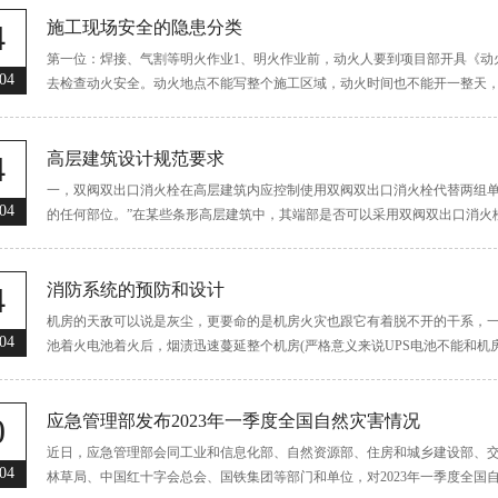
4
施工现场安全的隐患分类
第一位：焊接、气割等明火作业1、明火作业前，动火人要到项目部开具《动
04
去检查动火安全。动火地点不能写整个施工区域，动火时间也不能开一整天，
火星可能掉落的下...
4
高层建筑设计规范要求
一，双阀双出口消火栓在高层建筑内应控制使用双阀双出口消火栓代替两组单
04
的任何部位。”在某些条形高层建筑中，其端部是否可以采用双阀双出口消火
水设计手册》（第二...
4
消防系统的预防和设计
机房的天敌可以说是灰尘，更要命的是机房火灾也跟它有着脱不开的干系，一
04
池着火电池着火后，烟渍迅速蔓延整个机房(严格意义来说UPS电池不能和
房，因通道连通，烟渍...
0
应急管理部发布2023年一季度全国自然灾害情况
近日，应急管理部会同工业和信息化部、自然资源部、住房和城乡建设部、
04
林草局、中国红十字会总会、国铁集团等部门和单位，对2023年一季度全