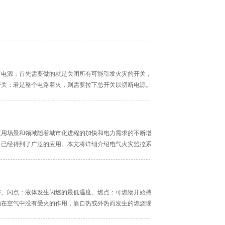
断电源：首先需要做的就是关闭所有可能引发火灾的开关，包括电器电源开关以及总
开关；若是整个电路着火，则需要拉下总开关以切断电源。使用适当的灭火工具：在
应用场景和领域随着城市化进程的加快和电力需求的不断增加，电气火灾的预防和监
，已经得到了广泛的应用。本文将详细介绍电气火灾监控系统的应用场景和领域，包
害。闪点：液体发生闪燃的最低温度。燃点：可燃物开始持续燃烧所需的最低温度。
物在空气中没有受火的作用，靠自热或外热而发生的燃烧现象。二、火灾分类Ａ类火