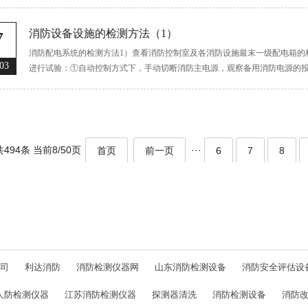
灾为主，洪涝、地震、...
7
消防设备设施的检测方法（1）
消防配电系统的检测方法1）查看消防控制室及各消防设施最末一级配电箱的
03
进行试验：①自动控制方式下，手动切断消防主电源，观察备用消防电源的
合备用消防电源...
共494条 当前8/50页
···
首页
前一页
6
7
8
司
利达消防
消防检测仪器网
山东消防检测设备
消防安全评估设
人防检测仪器
江苏消防检测仪器
探测器清洗
消防检测设备
消防