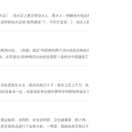
火证》，动火证上要注明动火人、看火人，明确动火地点和动火时间，以备管理人员
这样的动火证就“形同虚设”了，不利于监管。2、动火人要持证上岗。3、看火人要在
阀消火栓。《高规》规定“同层相邻两个消火栓的水枪的充实水柱达到被保护范围内
栓，从而省去1组单阀消火栓的设置呢？虽然在中国建筑工业出版社出版的《给水排
旦机房发生火灾，损失轻则几十万，甚至上百上千万。机房火灾的原因：UPS的电
机房的设备在一起，但是很多单位因经费和空间限制而放在了一起)，即使是不在一个机
交通运输部、水利部、农业农村部、卫生健康委、统计局、气象局、粮食和储备局、
国自然灾害情况进行了会商分析。一季度，我国自然灾害以干旱、风雹、低温冷冻和雪