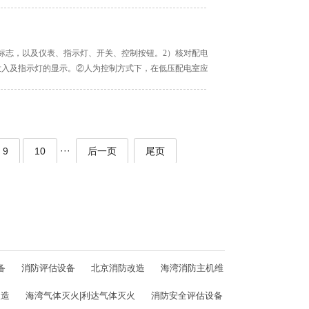
标志，以及仪表、指示灯、开关、控制按钮。2）核对配电箱控制方式及操作程序并
投入及指示灯的显示。②人为控制方式下，在低压配电室应先切断消防主电源，后闭
···
9
10
后一页
尾页
备
消防评估设备
北京消防改造
海湾消防主机维
改造
海湾气体灭火|利达气体灭火
消防安全评估设备