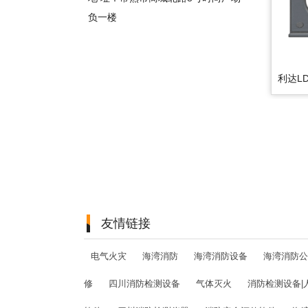
负一楼
利达L
友情链接
电气火灾
海湾消防
海湾消防设备
海湾消防公
修
四川消防检测设备
气体灭火
消防检测设备|