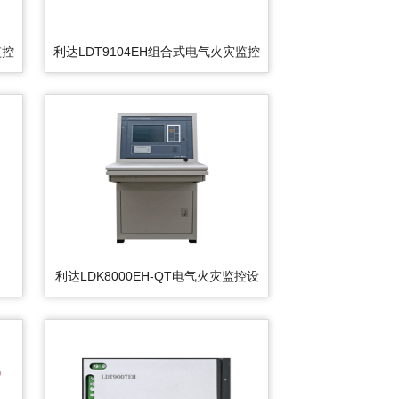
监控
利达LDT9104EH组合式电气火灾监控
探测器
利达LDK8000EH-QT电气火灾监控设
备