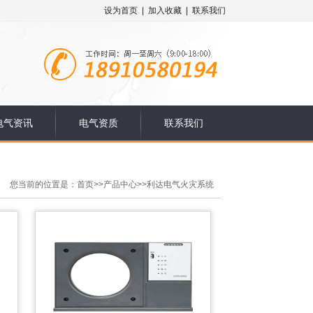
设为首页
|
加入收藏
|
联系我们
电气资讯
电气资质
联系我们
您当前的位置是：
首页
>>
产品中心
>>
利达电气火灾系统