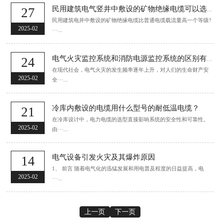
27
民用建筑电气竖井中敷设的矿物绝缘电缆可以选小一个等级吗？
民用建筑电井中敷设的矿物绝缘电缆比普通电缆载流量高一个等级?
2025-02
···...
24
电气火灾监控系统和消防电源监控系统的区别有哪些？
在现代社会，电气火灾的发生频率逐年上升，对人们的生命财产安
2025-02
全···...
冷库内敷设的电缆用什么型号的耐低温电缆？
21
在冷库设计中，电力电缆的选型直接影响系统的安全性和可靠性。
2025-02
由···...
电气设备引发火灾及其爆炸原因
14
1、 前言 随着电气化的迅猛发展和用电普及程度的日益提高，电
2025-02
···...
上一页
下一页