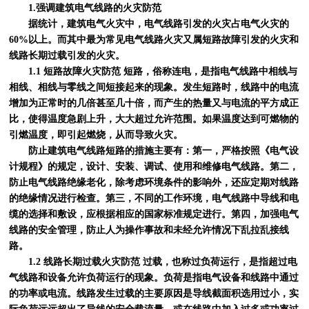
1.强调建筑电气线路的火灾防范
据统计，建筑电气火灾中，电气线路引发的火灾占电气火灾的
60%以上。而其中最为常见电气线路火灾又属短路故障引发的火灾和
线路长期过载引发的火灾。
1.1 短路故障火灾防范 短路，俗称连电，是指电气线路中相线与
相线、相线与零线之间短接起来的现象。发生短路时，线路中的电流
增加为正常时的几倍甚至几十倍，而产生的热量又与电流的平方成正
比，使得温度急剧上升，大大超过允许范围。如果温度达到可燃物的
引燃温度，即引起燃烧，从而导致火灾。
防止建筑电气线路短路的措施主要有：第一，严格按照《电气设
计规程》的规定，设计、安装、调试、使用和维修电气线路。第二，
防止电气线路绝缘老化，除考虑环境条件的影响外，还应定期对线路
的绝缘情况进行检查。第三，不同的工作环境，电气线路中导线和电
缆的选择和敷设，应根据相应的国家标准规定进行。第四，加强电气
线路的安全管理，防止人为操作事故和未经允许情况下乱拉乱接线
路。
1.2 线路长期过载火灾防范 过载，也称过负荷运行，是指超过电
气线路和设备允许负荷运行的现象。负荷是指电气设备和线路中通过
的功率或电流。线路发生过载的主要原因是导线截面积选用过小，实