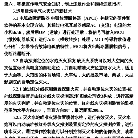
第六，积极宣传电气安全知识，制止违章作业和拒绝违章指挥。
5.运用建筑电气火灾防范新技术
5.1 电弧故障断路器 电弧故障断路器（APCI）包括它的硬件和
软件的基本实现方法。其通过电流互感器感应AC（交流）电流的大
小和di/dt，然后用OP（运放）进行处理后，将信号再输入MCU
（微控制器单元）进行A/D （模数转换）处理，MCU将采样数值进
行分析，如果符合故障电孤的特性，MCU将发出断珞器脱扣信号，
使断路器断开。
5.2 自动探测定位的水炮灭火系统 该灭火系统可以对大空间的火
灾位置做出高精度的自动定位，并自动瞄准火灾位置喷水灭火，适用
于大面积、大范围的体育场馆、火车站，大的批发市场、商城，大型
影剧院的自动定位灭火。
5.2.1 通过红外线探测装置探测火灾，并自动定位火灾的位置-红
外线探测装置是由红外线火灾探测器2和图像处理盘3构成，进行高精
度的火灾判断，并自动定位火灾的位置。红外线火灾探测装置的监视
范围为水平方向200°，垂直方向90°，最远距离200m.
5.2.2 灭火水炮瞄准火源位置喷射水柱，进行有效灭火。灭火水
炮可以自动瞄准被红外线火灾探测装置所定位的火灾探测位置，进行
喷水灭火。通过操作控制盘可以分别控制灭火水炮的俯仰角度、喷雾