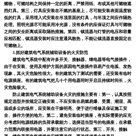
燃物，可燃结构之间保持一定的距离，严禁用纸、布或其他可燃物遮
挡灯具。第三，灯具应安装在不燃的基座上，尽可能安装表面温度较
低的灯具，采用埋入式安装在吊顶里面的灯具，与吊顶之间应作隔热
处理。照明光源尽可能采用冷光源，没有条件的应保证灯具与可燃物
之间的安全距离或采取隔热措施。第四，镇流器与灯管的电压和容量
应相匹配，镇流器安装时应注意通风散热，不能让镇流器直接固定在
可燃物上。
3.抓好建筑电气系统辅助设备的火灾防范
建筑电气系统中配有许多开关、接触器、继电器等电气接插件，
由于在安装、使用及维护方面的原因电气接插件容易产生电弧、发热
现象，其火灾危险性很大。有的建筑为了测试的需要，还安装有临时
电源插座。有的建筑电气把几十个用电器同时开启且持续时间长，火
灾危险极大。
防止建筑电气系统辅助设备火灾的措施主要有：第一，认真按照
规定选型并按规定正确安装，不应安装在易燃易爆、受震、潮湿、高
温或多尘的场所，应安装在干燥明亮、便于进行维修及保证施工安
全、操作方便的地方。第二，避免安装临时插座，有实际需要的应充
分考虑到电源线路的负荷承载能力，选择适当型号的电插座，在承载
力范围内联接用电器，并要注意它的运行状态。第三，开关、接触