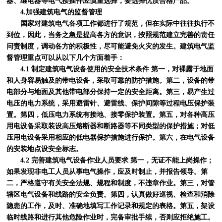
器、继电器等电气接插件应慎重选择，要选择优质合格产品。
4.加强建筑电气的监督管理
国家对建筑电气各项工作都进行了规范，但在实际中往往执行不
到位，因此，当务之急是提高各方的意识，按照规范建立完善的责任
问责制度，调动各方的积极性，尽可能避免火灾的发生。建筑电气监
督管理重点可以从以下几个方面着手：
4.1 制定建筑电气设备使用的安全技术条件 第一，对裸露于地面
和人身容易触及的带电设备，采取可靠的防护措施。第二，设备的带
电部分与地面及其他带电部分保持一定的安全距离。第三，易产生过
电压的电力系统，采用避雷针、避雷线、保护间隙等过程电压保护装
置。第四，低压电力系统有接地、接零保护装置。第五，对各种高压
用电设备采取装设高压熔断器和断路器等不同类型的保护措施；对低
压用电设备采用相应的低电器保护措施进行保护。第六，在电气设备
的安装地点设安全标志。
4.2 完善建筑电气设备作业人员要求 第一，无证不能上岗操作；
如果发现非电工人员从事电气操作，应及时制止，并报告领导。第
二，严格遵守有关安全法规、规程和制度，不违章作业。第三，对管
辖区电气设备和线路的安全负责。第四，认真做好巡视、检查和消除
隐患的工作，及时、准确地填写工作记录和规定的表格。第五，架设
临时线路和进行其他危险作业时，完备审批手续，否则应拒绝施工。