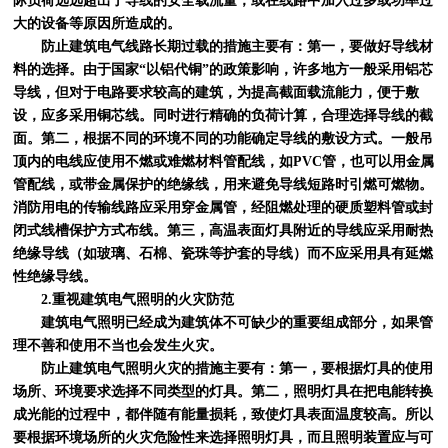
际负荷远远超出了导线的安全载流量，或在线路中加入过多或功率过
大的设备等原因所造成的。
防止建筑电气线路长期过载的措施主要有：第一，要做好导线材
料的选择。由于国家“以铝代铜”的政策影响，许多地方一般采用铝芯
导线，但对于电路要求较高的建筑，为提高截面载流能力，便于敷
设，应多采用铜芯线。同时进行精确的负荷计算，合理选择导线的截
面。第二，根据不同的环境不同的功能确定导线的敷设方式。一般吊
顶内的电线应使用不燃或难燃材料管配线，如PVC管，也可以用金属
管配线，或带金属保护的绝缘线，用来避免导线短路时引燃可燃物。
消防用电的传输线路应采用穿金属管，经阻燃处理的硬质塑料管或封
闭式线槽保护方式布线。第三，高温表面灯具附近的导线应采用耐热
绝缘导线（如玻璃、石棉、瓷珠等护套的导线）而不应采用具有延燃
性绝缘导线。
2.重视建筑电气照明的火灾防范
建筑电气照明已经成为建筑体不可缺少的重要组成部分，如果管
理不善和使用不当也会发生火灾。
防止建筑电气照明火灾的措施主要有：第一，要根据灯具的使用
场所、环境要求选择不同类型的灯具。第二，照明灯具在把电能转换
成光能的过程中，都伴随有能量损耗，致使灯具表面温度较高。所以
要根据环境场所的火灾危险性来选择照明灯具，而且照明装置应与可