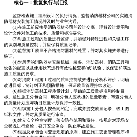
核心一：批复执行与汇报
监督检查施工组织设计的执行情况，监督消防器材公司的实施消
防器材安装施工情况并及时与业主沟通。
(1)在施工前应接受消防器材公司的设计交底，理解设计意图和
设计文件对施工的技术、质量和标准要求。
(2)对施工过程的质量进行监督，并加强对特殊过程和关键工序
的识别与质量控制，并应保持质量记录。
(3)监督施工质量不合格消防器材的处置，并对其实施效果进行
验证。
(4)对所需的消防器材安装机械、装备、消防器材、消防工具和
设备的配置以及使用状态进行有效性检查和(或)试验，以保证和满足
施工质量的要求。
(5)对消防工程施工过程的质量控制绩效进行分析和评价，明确
改进目标，制订纠正和预防措施，保证质量管理持续改进。
(6)根据消防器材工程质量计划，明确施工质量标准和控制目
标。通过施工分包合同，明确分包人应承担的质量职责，审查分包人
的质量计划应与项目质量计划保持一致性。
(7)组织施工分包人按合同约定，完成并提交质量记录、竣工图
纸和文件，并对其质量进行审查。
(8)建立安全检查制度，落实防范范围和责任，按规定对现场安
全状况进行巡检，召开安全例会，防止事故发生。
(9)根据总承包合同变更规定的原则，建立施工变更管理程序和