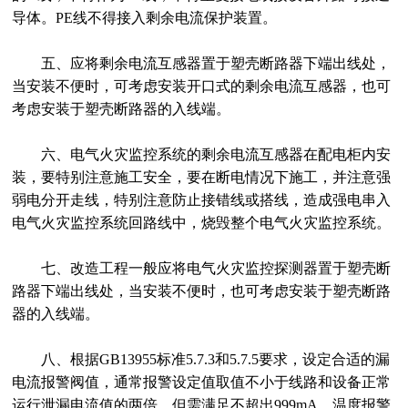
导体。PE线不得接入剩余电流保护装置。
五、应将剩余电流互感器置于塑壳断路器下端出线处，
当安装不便时，可考虑安装开口式的剩余电流互感器，也可
考虑安装于塑壳断路器的入线端。
六、电气火灾监控系统的剩余电流互感器在配电柜内安
装，要特别注意施工安全，要在断电情况下施工，并注意强
弱电分开走线，特别注意防止接错线或搭线，造成强电串入
电气火灾监控系统回路线中，烧毁整个电气火灾监控系统。
七、改造工程一般应将电气火灾监控探测器置于塑壳断
路器下端出线处，当安装不便时，也可考虑安装于塑壳断路
器的入线端。
八、根据GB13955标准5.7.3和5.7.5要求，设定合适的漏
电流报警阀值，通常报警设定值取值不小于线路和设备正常
运行泄漏电流值的两倍，但需满足不超出999mA。温度报警