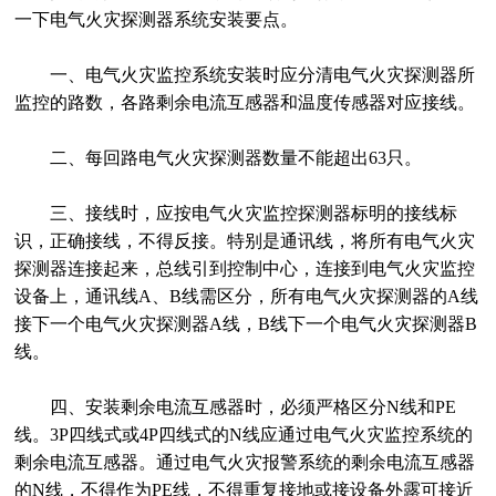
一下电气火灾探测器系统安装要点。
一、电气火灾监控系统安装时应分清电气火灾探测器所
监控的路数，各路剩余电流互感器和温度传感器对应接线。
二、每回路电气火灾探测器数量不能超出63只。
三、接线时，应按电气火灾监控探测器标明的接线标
识，正确接线，不得反接。特别是通讯线，将所有电气火灾
探测器连接起来，总线引到控制中心，连接到电气火灾监控
设备上，通讯线A、B线需区分，所有电气火灾探测器的A线
接下一个电气火灾探测器A线，B线下一个电气火灾探测器B
线。
四、安装剩余电流互感器时，必须严格区分N线和PE
线。3P四线式或4P四线式的N线应通过电气火灾监控系统的
剩余电流互感器。通过电气火灾报警系统的剩余电流互感器
的N线，不得作为PE线，不得重复接地或接设备外露可接近