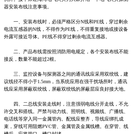
器安装布线注意事项。
一、安装布线时，必须严格区分N线和PE线，穿过剩余
电流互感器的N线，不得作为PE线，不得重复接地或接设备
外露可接近导体。PE线不得穿过剩余电流互感器。
二、产品布线需按照消防用电规定，各个安装布线不能
接反，数量不能超过2根。
三、监控设备与探测器之间的通讯线应采用双绞线，建
议线径不得小于1.5mm，当系统应用在强干扰场所时，通讯
线应采用屏蔽双绞线，屏蔽双绞线的屏蔽层应良好接大地。
四、二总线安装走线时，注意强弱电线分开走线，不允
许交叉和搭线。严禁与动力线、照明线、视频线、广播线、
电话线等穿入同一金属管内。配线应整齐，导线应绑扎成
束，穿线可用阻燃PVC管、金属管及金属线槽。在穿管、线
槽后，应将管口、槽口封堵。