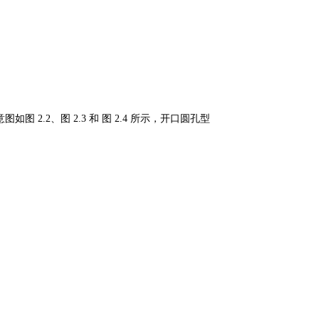
意图如图
2.2
、图
2.3
和
图
2.4
所示，开口圆孔型