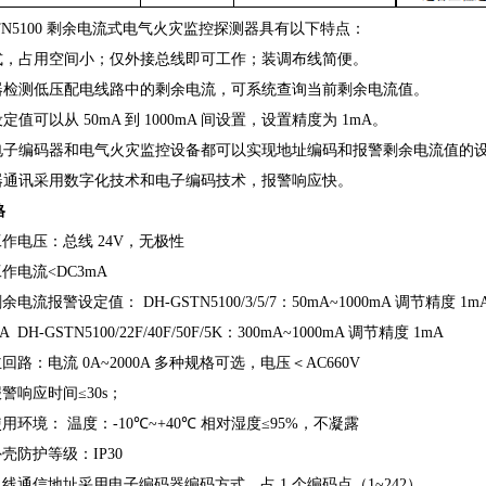
TN5100
剩余电流式电气火灾监控探测器具有以下特点：
式，占用空间小；仅外接总线即可工作；装调布线简便。
器检测低压配电线路中的剩余电流，可系统查询当前剩余电流值。
设定值可以从
50mA
到
1000mA
间设置，设置精度为
1mA
。
电子编码器和电气火灾监控设备都可以实现地址编码和报警剩余电流值的
器通讯采用数字化技术和电子编码技术，报警响应快。
格
工作电压：总线
24V
，无极性
工作电流
<DC3mA
剩余电流报警设定值：
DH-GSTN5100/3/5/7
：
50mA~1000mA
调节精度
1m
mA
DH-GSTN5100/22F/40F/50F/5K
：
300mA~1000mA
调节精度
1mA
主回路：电流
0A~2000A
多种规格可选，电压＜
AC660V
报警响应时间≤
30s
；
使用环境：
温度：
-10
℃
~+40
℃
相对湿度≤
95%
，不凝露
外壳防护等级：
IP30
总线通信地址采用电子编码器编码方式，占
1
个编码点（
1~242
）