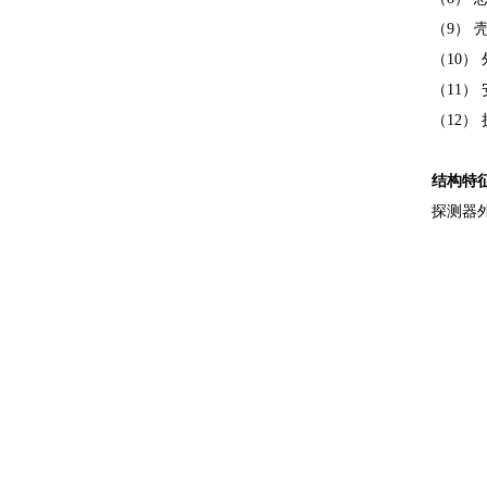
（
9
） 
（
10
）
（
11
）
（
12
）
结构特
探测器