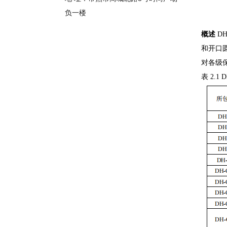
负一楼
概述
DH
和开口
对各级
表
2.1 