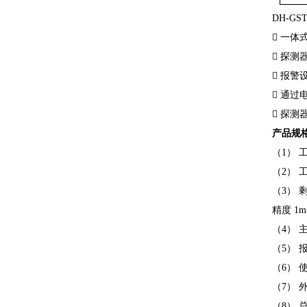
DH-GS

一体

探测

报警

通过

探测
产品规
（
1
） 
（
2
） 
（
3
） 
精度
1
（
4
） 
（
5
） 
（
6
） 
（
7
） 
（
8
） 