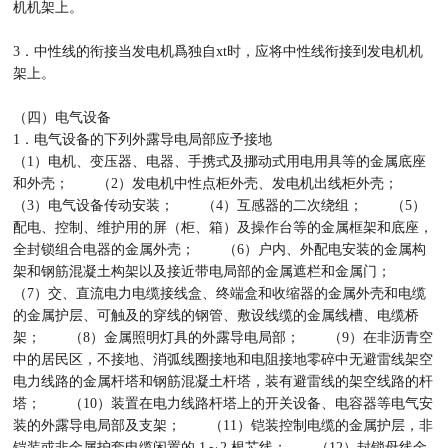
机机架上。
3．中性线的衔接当发电机爲独自xt时，应将中性线衔接到发电机机
架上。
（四）电气设备
1．电气设备的下列外露导电局部应予接地
（1）电机、变压器、电器、手携式及挪动式用电用具等的金属底座
和外壳； （2）发电机中性点柜外壳、发电机出线柜外壳；
（3）电气设备传动安装； （4）互感器的二次绕组； （5）
配电、控制、维护用的屏（柜、箱）及操作台等的金属框架和底座，
全封锁组合电器的金属外壳； （6）户内、外配电安装的金属构
架和钢筋混凝土构架以及接近带电局部的金属遮栏和金属门；
（7）交、直流电力电缆接线盒、终端盒和收缩器的金属外壳和电缆
的金属护层、可触及的穿线的钢管、敷设线缆的金属线槽、电缆桥
架； （8）金属照明灯具的外露导电局部； （9）在非沥青空
中的居民区，不接地、消弧线圈接地和电阻接地零碎中无避雷线架空
电力线路的金属杆塔和钢筋混凝土杆塔，装有避雷线的架空线路的杆
塔； （10）装置在电力线路杆塔上的开关设备、电容器等电气安
装的外露导电局部及支架； （11）铠装控制电缆的金属护层，非
铠装或非金属护套电缆闲置的 1～2 根芯线； （12）封锁母线金