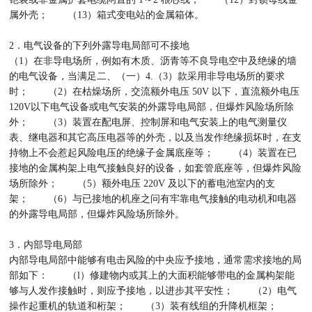
属外壳； （13）箱式变电站的金属箱体。
2．电气设备的下列外露导电局部可不接地
（1）在非导电场所，例如有木质、沥青等不良导电空中及绝缘的墙
的电气设备，当满足二、（一）4.（3）款采用非导电场所的要求
时； （2）在枯燥场所，交流额外电压 50V 以下，直流额外电压
120V以下电气设备或电气安装的外露导电局部，但爆炸风险场所除
外； （3）装置在配电屏、控制屏和电气安装上的电气测量仪
表、继电器和其它高压电器等的外壳，以及当发作绝缘损坏时，在支
持物上不会惹起风险电压的绝缘子金属底座等； （4）装置在已
接地的金属构架上电气接触良好的设备，如套管底座等，但爆炸风险
场所除外； （5）额外电压 220V 及以下的蓄电池室内的支
架； （6）与已接地的机座之问有牢靠电气接触的电动机和电器
的外露导电局部，但爆炸风险场所除外。
3．内部导电局部
内部导电局部中能够有电击风险的中央应予接地，通常需求接地的局
部如下： （l）修建物内或其上的大面积能够带电的金属构架能
够与人发作接触时，则应予接地，以进步其平安性； （2）电气
操作起重机的轨道和桁架； （3）装有线组的升降机框架；