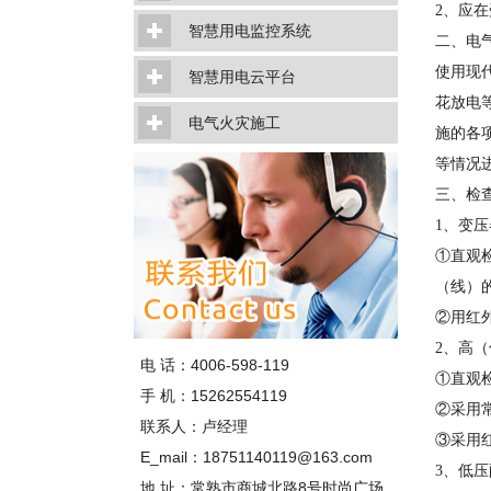
2、应
智慧用电监控系统
二、电
使用现
智慧用电云平台
花放电
电气火灾施工
施的各
等情况
三、检
1、变
①直观
（线）
②用红
2、高
电 话：4006-598-119
①直观
手 机：15262554119
②采用
联系人：卢经理
③采用
E_mail：18751140119@163.com
3、低
地 址：常熟市商城北路8号时尚广场