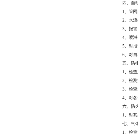
四、自
1、管
2、水
3、报
4、喷
5、对
6、对
五、防
1、检
2、检
3、检
4、对
六、防
1、对
七、气
1、检