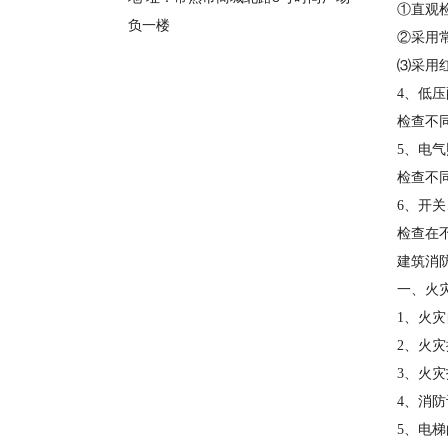
①直观
负一楼
②采用
⑶采用
4、低
检查不
5、电
检查不
6、开
检查在
建筑消
一、火
1、火
2、火
3、火
4、消
5、电