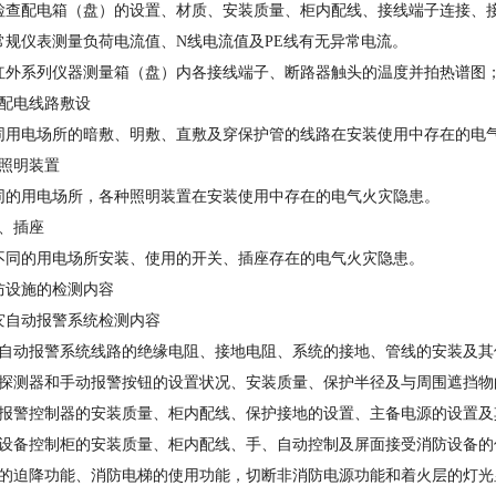
检查配电箱（盘）的设置、材质、安装质量、柜内配线、接线端子连接、
常规仪表测量负荷电流值、N线电流值及PE线有无异常电流。
红外系列仪器测量箱（盘）内各接线端子、断路器触头的温度并拍热谱图
压配电线路敷设
同用电场所的暗敷、明敷、直敷及穿保护管的线路在安装使用中存在的电
气照明装置
同的用电场所，各种照明装置在安装使用中存在的电气火灾隐患。
关、插座
不同的用电场所安装、使用的开关、插座存在的电气火灾隐患。
防设施的检测内容
灾自动报警系统检测内容
灾自动报警系统线路的绝缘电阻、接地电阻、系统的接地、管线的安装及其
灾探测器和手动报警按钮的设置状况、安装质量、保护半径及与周围遮挡物的
灾报警控制器的安装质量、柜内配线、保护接地的设置、主备电源的设置
防设备控制柜的安装质量、柜内配线、手、自动控制及屏面接受消防设备的
梯的迫降功能、消防电梯的使用功能，切断非消防电源功能和着火层的灯光