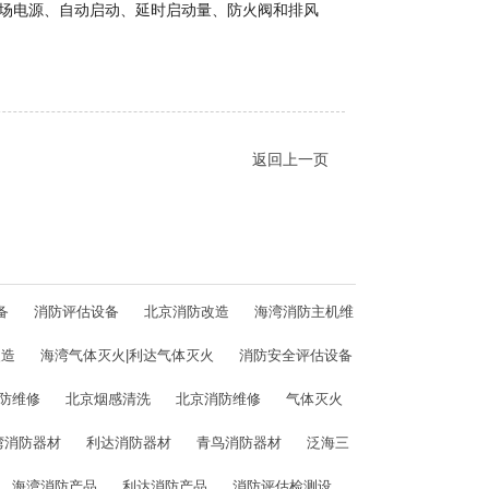
火场电源、自动启动、延时启动量、防火阀和排风
返回上一页
备
消防评估设备
北京消防改造
海湾消防主机维
改造
海湾气体灭火|利达气体灭火
消防安全评估设备
防维修
北京烟感清洗
北京消防维修
气体灭火
湾消防器材
利达消防器材
青鸟消防器材
泛海三
海湾消防产品
利达消防产品
消防评估检测设