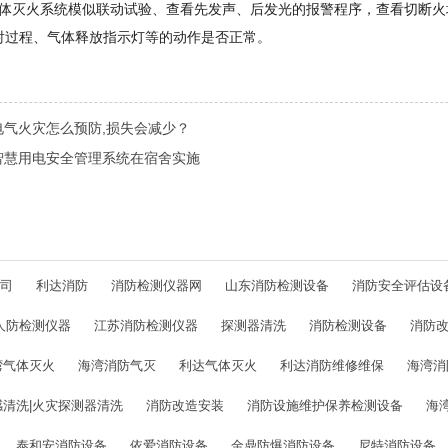
气体灭火系统模似联动试验、查看先发声、后发光的报警程序，查看切断
射过程、气体释放指示灯等的动作是否正常。
电气火灾怎么预防,损失会减少？
智慧用电安全管理系统在宿舍实施
司
利达消防
消防检测仪器网
山东消防检测设备
消防安全评估设
人防检测仪器
江苏消防检测仪器
探测器清洗
消防检测设备
消防
湾气体灭火
海湾消防气灭
利达气体灭火
利达消防维修维保
海湾消
感清洗|火灾探测器清洗
消防改造安装
消防设施维护保养检测设备
海
泰和安消防设备
依爱消防设备
金鼎防爆消防设备
尼特消防设备