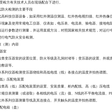
在受检方有关技术人员在现场配合下进行。
气防火检测的主要手段
代高科技仪器设备，如采用红外测温仪测温、红外热电视扫描、红外热像
等现象及使用常规电工仪器、仪表如，电压表、电流表、验电器、接地电
项运行参数进行测量，并运用直观方法，对照国家相关技术规范，对运行
进行电气防火安全检测。
查（测）内容
压器室
检查变压器室的设置位置、防火等级及孔洞封堵等；变压器的设置、外观
的敷设等。
外系列仪器检测变压器绕组和高低电缆（线）各接点的温度并拍热谱图。
（低）压配电装置
检查高（低）压配电装置的设置、安装质量、柜内配线、高（低）压电缆
常规仪表测量（或读取）各相线的电压（流）值、N线的不平衡电流值、P
红外系列仪器测量导线及其连接点、开关触头的温度并拍热谱图。
压配电箱（盘）