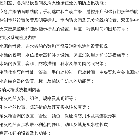
防控制室、各消防设备间及消火栓按钮处的消防通讯功能；
灾应急广播的音响功能，手动选层和自动广播、遥控开启和强行切换等功能
防控制室的设置位置及明显标志、室内防火阀及无关管线的设置、双回路电
测火灾应急照明和疏散指示标志的设置、照度、转换时间和图形符号；
防供水系统检测内容
防水源的性质、进水管的条数和直径及消防水池的设置状况；
防水池的容积、水位指示器和补水设施、保证消防用水和防冻措施等；
防水箱的设置、容积、防冻措施、补水及单向阀的状况等；
种消防供水泵的性能、管道、手自动控制、启动时间，主备泵和主备电源转
测水泵结合器的设置、标志及输送消防水的功能等；
内消火栓系统检测内容
内消火栓的安装、组件、规格及其间距等；
顶消火栓的设置、陈冻措施及其充实水柱长度等；
内消火栓管网的设置、管径、颜色、保证消防用水及其连接形状；
内消火栓的首层和最不利点的静压、动压及其充实水柱长度；
动启泵按钮的设置及其功能；