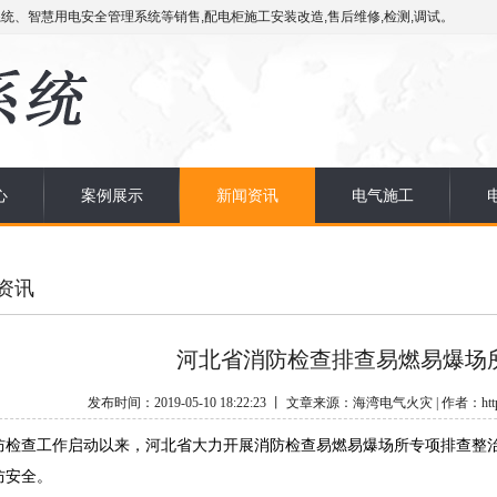
统、智慧用电安全管理系统等销售,配电柜施工安装改造,售后维修,检测,调试。
心
案例展示
新闻资讯
电气施工
资讯
河北省消防检查排查易燃易爆场所
发布时间：2019-05-10 18:22:23 丨 文章来源：海湾电气火灾 | 作者：http:/
防检查工作启动以来，河北省大力开展消防检查易燃易爆场所专项排查整
防安全。