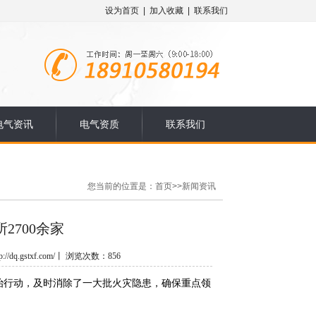
设为首页
|
加入收藏
|
联系我们
电气资讯
电气资质
联系我们
您当前的位置是：
首页
>>
新闻资讯
2700余家
/dq.gstxf.com/丨 浏览次数：856
治行动，及时消除了一大批火灾隐患，确保重点领