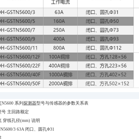
T
N5600 系列
探测器
型号与传感器的参数关系表
型号 主回路额定
 穿线孔径(mm) 说明
TN5600/3 63A 闭口、圆孔Φ31
缆