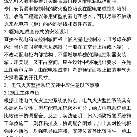
源先引入漏电报警开关装置后再接入配电箱或控制箱。
专门安装漏电控制器的防火监控箱设在配电箱或控制箱附
近。改造工程建议采用矩型的漏电互感器，可以尽量不触动
原来配电箱（柜）的内部导线和器件布置。
2.3配电柜成套形式的安装设计
直接在配电箱或控制箱面板上嵌入漏电控制器，只考虑在柜
内适当位置固定电流互感器（一般在主空开上端或下端），
不改动配电柜内部结构，不需增加单独的漏电控制器安装
箱，即美观、又不占空间。应在设计中明确提出要求，在施
工图会审完毕，由配电柜成套厂考虑预留面板上嵌装电气火
灾探测器的开孔尺寸。
3、电气火灾监控系统安装中应注意以下事项
3.1施工主体单位
根据上述电气火灾监控系统的特点，电气火灾监控系统具有
很高的独立性，但与配电系统密不可分，纳入强电系统施工
比较便于协调配合。反之，实践证明，归入消防报警系统施
工单位施工，则容易扯皮，协调配合困难，加上其对控制柜
强用不熟悉，对强电导线连接、安装位置等比较陌生，施工