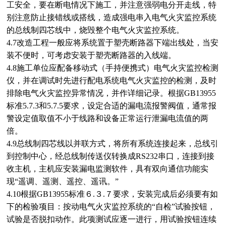
工安全，要在断电情况下施工，并注意强弱电分开走线，特
别注意防止接错线或搭线，造成强电串入电气火灾监控系统
的总线制四芯线中，烧毁整个电气火灾监控系统。
4.7改造工程一般应将系统置于塑壳断路器下端出线处，当安
装不便时，可考虑安装于塑壳断路器的入线端。
4.8施工单位应配备移动式（手持便携式）电气火灾监控检测
仪，并在调试时先进行配电系统电气火灾监控的检测，及时
排除电气火灾监控异常情况，并作详细记录。根据GB13955
标准5.7.3和5.7.5要求，设定合适的漏电流报警阀值，通常报
警设定值取值不小于线路和设备正常运行泄漏电流值的两
倍。
4.9总线制四芯线以并联方式，将所有系统连接起来，总线引
到控制中心，经总线制传送仪转换成RS232串口，连接到接
收主机，主机应安装漏电监测软件，具有双向通信功能实
现“遥调、遥测、遥控、遥讯。”
4.10根据GB13955标准６.３.７要求，安装完成后必须要有如
下的检验项目：按动电气火灾监控系统的“自检”试验按钮，
试验是否脱扣动作。此项测试应逐一进行，用试验按钮连续