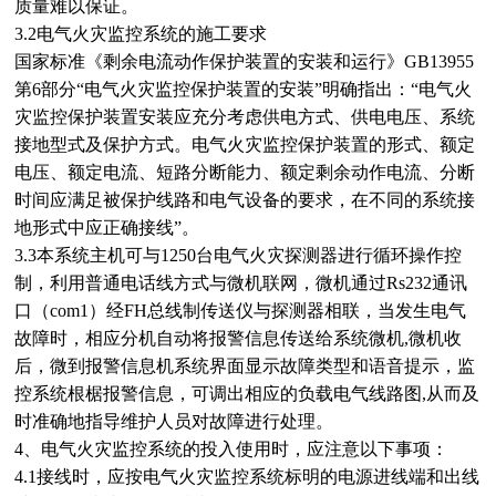
质量难以保证。
3.2电气火灾监控系统的施工要求
国家标准《剩余电流动作保护装置的安装和运行》GB13955
第6部分“电气火灾监控保护装置的安装”明确指出：“电气火
灾监控保护装置安装应充分考虑供电方式、供电电压、系统
接地型式及保护方式。电气火灾监控保护装置的形式、额定
电压、额定电流、短路分断能力、额定剩余动作电流、分断
时间应满足被保护线路和电气设备的要求，在不同的系统接
地形式中应正确接线”。
3.3本系统主机可与1250台电气火灾探测器进行循环操作控
制，利用普通电话线方式与微机联网，微机通过Rs232通讯
口（com1）经FH总线制传送仪与探测器相联，当发生电气
故障时，相应分机自动将报警信息传送给系统微机,微机收
后，微到报警信息机系统界面显示故障类型和语音提示，监
控系统根椐报警信息，可调出相应的负载电气线路图,从而及
时准确地指导维护人员对故障进行处理。
4、电气火灾监控系统的投入使用时，应注意以下事项：
4.1接线时，应按电气火灾监控系统标明的电源进线端和出线