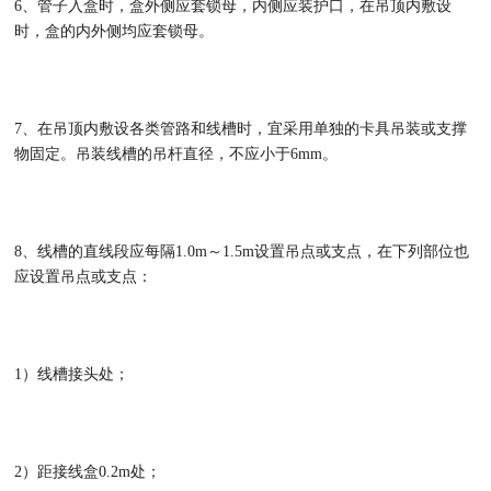
6、管子入盒时，盒外侧应套锁母，内侧应装护口，在吊顶内敷设
时，盒的内外侧均应套锁母。
7、在吊顶内敷设各类管路和线槽时，宜采用单独的卡具吊装或支撑
物固定。吊装线槽的吊杆直径，不应小于6mm。
8、线槽的直线段应每隔1.0m～1.5m设置吊点或支点，在下列部位也
应设置吊点或支点：
1）线槽接头处；
2）距接线盒0.2m处；