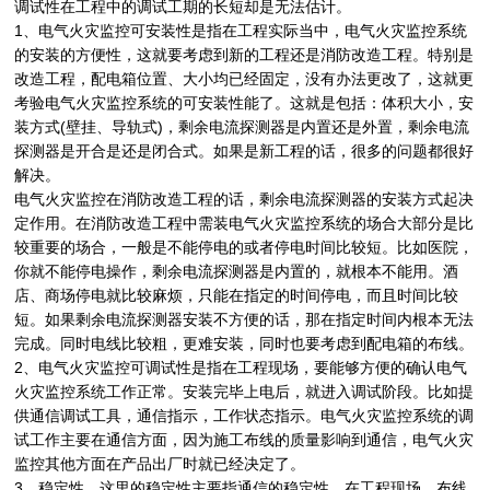
调试性在工程中的调试工期的长短却是无法估计。
1、电气火灾监控可安装性是指在工程实际当中，电气火灾监控系统
的安装的方便性，这就要考虑到新的工程还是消防改造工程。特别是
改造工程，配电箱位置、大小均已经固定，没有办法更改了，这就更
考验电气火灾监控系统的可安装性能了。这就是包括：体积大小，安
装方式(壁挂、导轨式)，剩余电流探测器是内置还是外置，剩余电流
探测器是开合是还是闭合式。如果是新工程的话，很多的问题都很好
解决。
电气火灾监控在消防改造工程的话，剩余电流探测器的安装方式起决
定作用。在消防改造工程中需装电气火灾监控系统的场合大部分是比
较重要的场合，一般是不能停电的或者停电时间比较短。比如医院，
你就不能停电操作，剩余电流探测器是内置的，就根本不能用。酒
店、商场停电就比较麻烦，只能在指定的时间停电，而且时间比较
短。如果剩余电流探测器安装不方便的话，那在指定时间内根本无法
完成。同时电线比较粗，更难安装，同时也要考虑到配电箱的布线。
2、电气火灾监控可调试性是指在工程现场，要能够方便的确认电气
火灾监控系统工作正常。安装完毕上电后，就进入调试阶段。比如提
供通信调试工具，通信指示，工作状态指示。电气火灾监控系统的调
试工作主要在通信方面，因为施工布线的质量影响到通信，电气火灾
监控其他方面在产品出厂时就已经决定了。
3、稳定性，这里的稳定性主要指通信的稳定性。在工程现场，布线