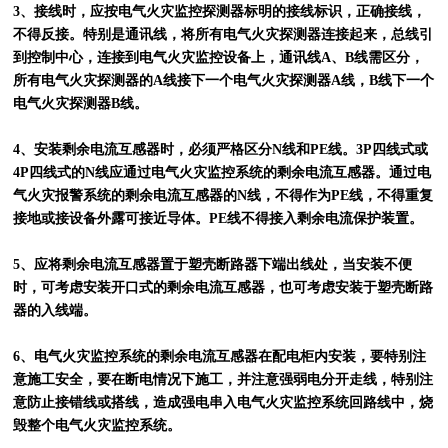
3、接线时，应按电气火灾监控探测器标明的接线标识，正确接线，
不得反接。特别是通讯线，将所有电气火灾探测器连接起来，总线引
到控制中心，连接到电气火灾监控设备上，通讯线A、B线需区分，
所有电气火灾探测器的A线接下一个电气火灾探测器A线，B线下一个
电气火灾探测器B线。
4、安装剩余电流互感器时，必须严格区分N线和PE线。3P四线式或
4P四线式的N线应通过电气火灾监控系统的剩余电流互感器。通过电
气火灾报警系统的剩余电流互感器的N线，不得作为PE线，不得重复
接地或接设备外露可接近导体。PE线不得接入剩余电流保护装置。
5、应将剩余电流互感器置于塑壳断路器下端出线处，当安装不便
时，可考虑安装开口式的剩余电流互感器，也可考虑安装于塑壳断路
器的入线端。
6、电气火灾监控系统的剩余电流互感器在配电柜内安装，要特别注
意施工安全，要在断电情况下施工，并注意强弱电分开走线，特别注
意防止接错线或搭线，造成强电串入电气火灾监控系统回路线中，烧
毁整个电气火灾监控系统。