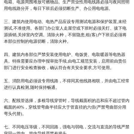
电箱、电源周围堆放可燃物品。生产营业性用电线路必须与夜间照明
用电线路分开，每日下班后必须切断生产、办公用电电源。
三、建筑内使用电动、电热产品应设专用测试电源和保护装置,未经
测试,不准使用。各部门办公室人走屋空或下班时必须关灯、拔下电
源插销,关掉室内空调。清除火种，不留隐患;租(客)户下班后必须将
本部位控制的电源切断，清除火种。
四、建筑内各部位严禁安装使用电炉、电饭煲、电取暖器等电热器
具。特殊需要应办理申报审批手续,由电工规范安装，启用前由责任
部门进行安全检查验收，确认符合有关安全要求,方可使用。
五、消防用电必须设专用线路，不得同其他线路相联，并由电工经常
进行认真检测,随时保持畅通。
六、配线管选择，多根导线穿管时，导线截面积的总和应不超过管内
截面的40%，穿线管弯曲半径应大于管直径的六倍(严禁弯曲部分用
弯头代替)。
七、不同电压等级，不同回路，强电与弱电，交流与直流的导线严禁
穿同一管内，管内导线严禁有接头。