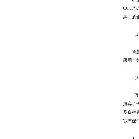
CCC
黑白的
（2）
智
采用全
（3）
万
摒弃了
及多种
宽有保
3、前