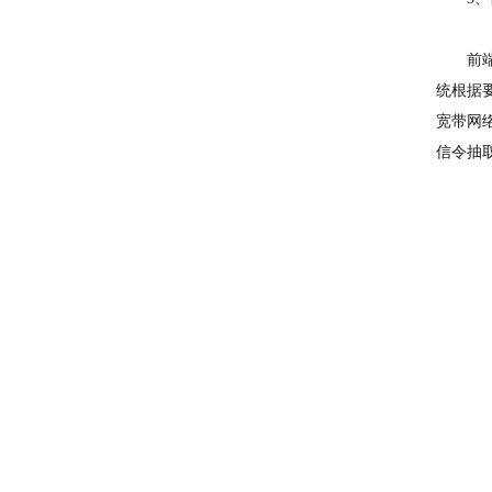
前端智
统根据
宽带网
信令抽