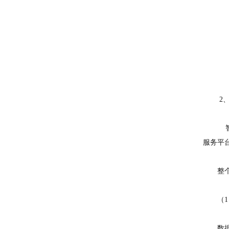
2、
智慧用
服务平
整个系
（1）
数据采