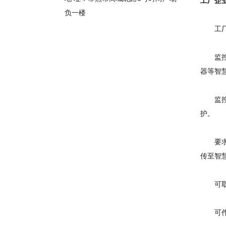
工厂企
负一楼
工厂的
监控点
器等智
监控面
护。
要求远
传至智
可取证
可作