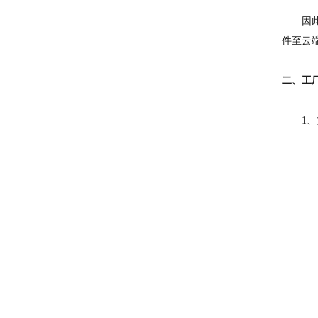
因此，
件至云
二、工
1、
基于智