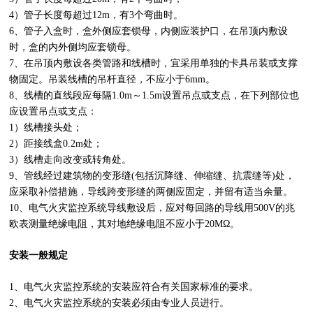
4）管子长度每超过12m，有3个弯曲时。
6、管子入盒时，盒外侧应套锁母，内侧应装护口，在吊顶内敷设
时，盒的内外侧均应套锁母。
7、在吊顶内敷设各类管路和线槽时，宜采用单独的卡具吊装或支撑
物固定。吊装线槽的吊杆直径，不应小于6mm。
8、线槽的直线段应每隔1.0m～1.5m设置吊点或支点，在下列部位也
应设置吊点或支点：
1）线槽接头处；
2）距接线盒0.2m处；
3）线槽走向改变或转角处。
9、管线经过建筑物的变形缝(包括沉降缝、伸缩缝、抗震缝等)处，
应采取补偿措施，导线跨变形缝的两侧应固定，并留有适当余量。
10、电气火灾监控系统导线敷设后，应对每回路的导线用500V的兆
欧表测量绝缘电阻，其对地绝缘电阻不应小于20MΩ。
安装一般规定
1、电气火灾监控系统的安装应符合有关国家标准的要求。
2、电气火灾监控系统的安装必须由专业人员进行。