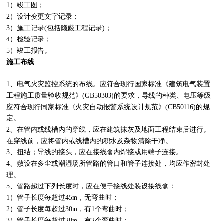
1）竣工图；
2）设计变更文字记录；
3）施工记录(包括隐蔽工程记录)；
4）检验记录；
5）竣工报告。
施工布线
1、电气火灾监控系统的布线。应符合现行国家标准《建筑电气装置
工程施工
质量验收
规范》(GB50303)的要求，导线的种类、电压等级
应符合现行同家标准《
火灾自动报警系统
设计规范》(CB50116)的规
定。
2、在管内或线槽内的穿线，应在建筑抹灰及地面工程结束后进行。
在穿线前，应将管内或线槽内的积水及杂物清除干净。
3、扭结；导线的接头，应在接线盒内焊接或用端子连接。
4、敷设在多尘或潮湿场所管路的管口和管子连接处，均应作密封处
理。
5、管路超过下列长度时，应在便于接线处装设接线盒：
1）管子长度每超过45m，无弯曲时；
2）管子长度每超过30m，有1个弯曲时；
3）管子长度每超过20m，有2个弯曲时；